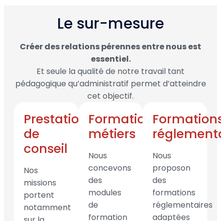
Le sur-mesure
Créer des relations pérennes entre nous est
essentiel.
Et seule la qualité de notre travail tant
pédagogique qu’administratif permet d’atteindre
cet objectif.
Prestation
Formations
Formation
de
métiers
réglementa
conseil
Nous
Nous
concevons
proposon
Nos
des
des
missions
modules
formations
portent
de
réglementaires
notamment
formation
adaptées
sur la