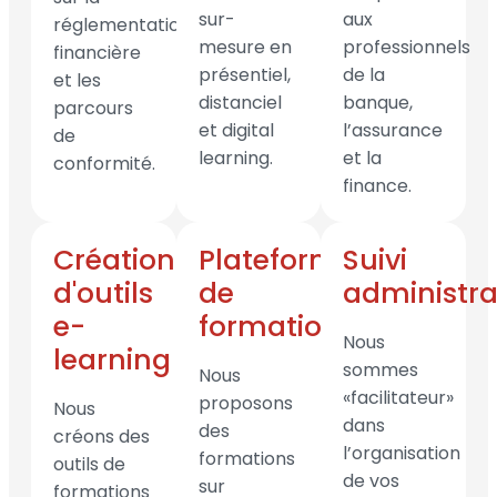
sur-
aux
réglementation
mesure en
professionnels
financière
présentiel,
de la
et les
distanciel
banque,
parcours
et digital
l’assurance
de
learning.
et la
conformité.
finance.
Création
Plateforme
Suivi
d'outils
de
administra
e-
formation
Nous
learning
sommes
Nous
«facilitateur»
proposons
Nous
dans
des
créons des
l’organisation
formations
outils de
de vos
sur
formations