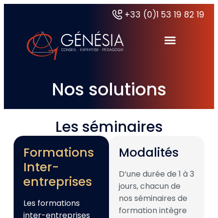
+33 (0)1 53 19 82 19
Autres certifications du groupe
Validation interne Certification Externe
Nos solutions
Les séminaires
Formations
Modalités
Inter-
D’une durée de 1 à 3
entreprises
jours, chacun de
nos séminaires de
Les formations
formation intègre
inter-entreprises