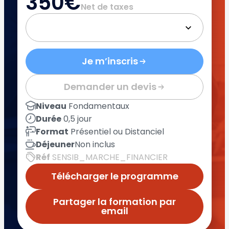
350€
Net de taxes
Je m’inscris
Demander un devis
Niveau
Fondamentaux
Durée
0,5 jour
Format
Présentiel ou Distanciel
Déjeuner
Non inclus
Réf
SENSIB_MARCHE_FINANCIER
Télécharger le programme
Partager la formation par
email