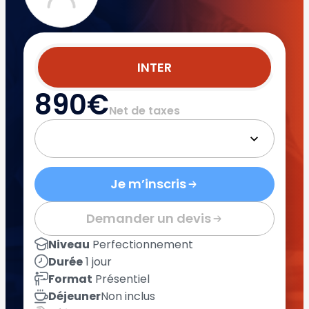
INTER
890€
Net de taxes
Je m’inscris
Demander un devis
Niveau
Perfectionnement
Durée
1 jour
Format
Présentiel
Déjeuner
Non inclus