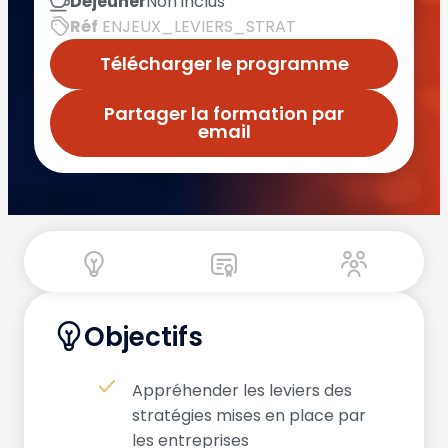
Déjeuner
Non inclus
Réf
ENJEUX_LEVIERS_STRAT
Télécharger le programme
Partager la formation par
email
Objectifs
Appréhender les leviers des
stratégies mises en place par
les entreprises