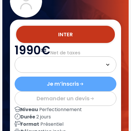
INTER
1990€
Net de taxes
Je m’inscris
Demander un devis
Niveau
Perfectionnement
Durée
2 jours
Format
Présentiel