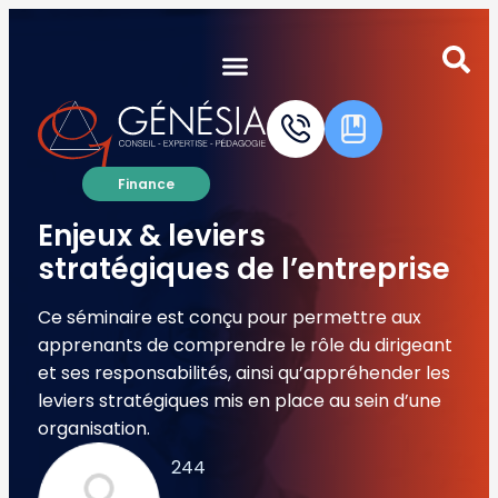
Autres certifications du groupe
Validation interne Certification Externe
Finance
Enjeux & leviers
stratégiques de l’entreprise
Ce séminaire est conçu pour permettre aux
apprenants de comprendre le rôle du dirigeant
et ses responsabilités, ainsi qu’appréhender les
leviers stratégiques mis en place au sein d’une
organisation.
244