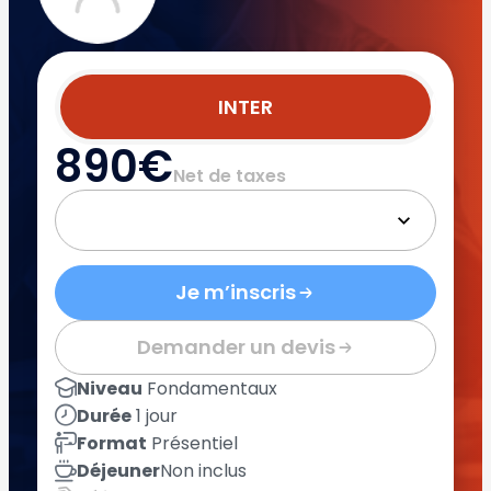
INTER
890€
Net de taxes
Je m’inscris
Demander un devis
Niveau
Fondamentaux
Durée
1 jour
Format
Présentiel
Déjeuner
Non inclus