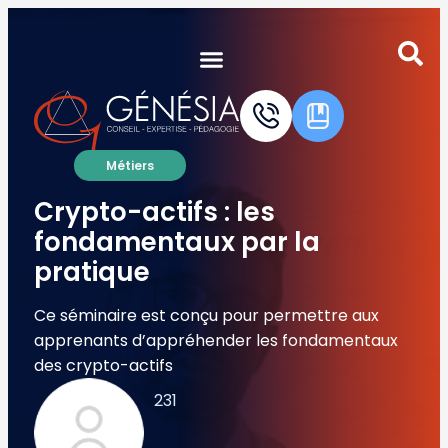
Autres certifications du groupe
Validation interne Certification Externe
Métiers
Crypto-actifs : les
fondamentaux par la
pratique
Ce séminaire est conçu pour permettre aux
apprenants d’appréhender les fondamentaux
des crypto-actifs
231